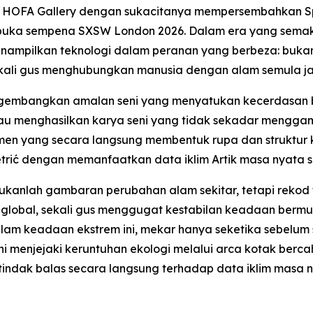
 HOFA Gallery dengan sukacitanya mempersembahkan
S
ibuka sempena SXSW London 2026. Dalam era yang semaki
menampilkan teknologi dalam peranan yang berbeza: buka
ali gus menghubungkan manusia dengan alam semula ja
ngembangkan amalan seni yang menyatukan kecerdasan bu
eliau menghasilkan karya seni yang tidak sekadar mengg
n yang secara langsung membentuk rupa dan struktur k
trić dengan memanfaatkan data iklim Artik masa nyata 
bukanlah gambaran perubahan alam sekitar, tetapi rekod f
global, sekali gus menggugat kestabilan keadaan bermu
 dalam keadaan ekstrem ini, mekar hanya seketika sebel
i menjejaki keruntuhan ekologi melalui arca kotak ber
ertindak balas secara langsung terhadap data iklim masa 