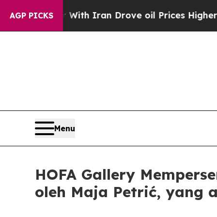
t
As war With Iran Drove oil Prices Higher, Tru
AGP PICKS
Menu
HOFA Gallery Mempersem
oleh Maja Petrić, yan