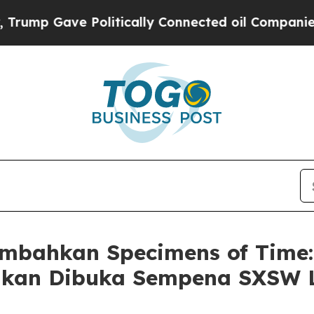
mp Gave Politically Connected oil Companies — n
bahkan Specimens of Time: 
g akan Dibuka Sempena SXSW 