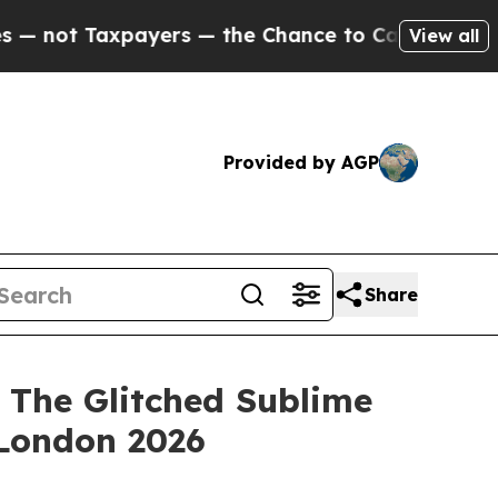
ot Taxpayers — the Chance to Cash in on Publicly
View all
Provided by AGP
Share
The Glitched Sublime
London 2026