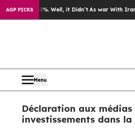
d 40%. Well, it Didn’t
As war With Iran Drove 
AGP PICKS
Menu
Déclaration aux médias :
investissements dans la 