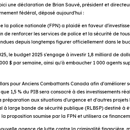
oici une déclaration de Brian Sauvé, président et directeu
nement fédéral, déposé aujourd'hui :
e la police nationale (FPN) a plaidé en faveur d'investiss
n de renforcer les services de police et la sécurité de to
ndues depuis longtemps figurer officiellement dans le bu
le budget 2025 s'engage à investir 1,8 milliard de dolla
 000 $ par semaine, ainsi qu'à embaucher 1 000 agents su
llars pour Anciens Combattants Canada afin d'améliorer sa
nt que 1,5 % du PIB sera consacré à des investissements r
 préparation aux situations d'urgence et d'autres projets l
l à large bande de sécurité publique (RLBSP) destiné à êt
a proposition soumise par la FPN et utilisera ce financeme
velle agence de lutte contre la criminalité financière, ma