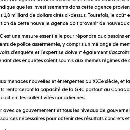
ndique que les investissements dans cette agence provien
 1,8 milliard de dollars cités ci-dessus. Toutefois, le co
éation de cette nouvelle agence doit provenir de nouveaux 
 est une mesure essentielle pour répondre aux besoins en
gents de police assermentés, y compris un mélange de mem
rs d'enquête et l'expertise doivent également s'accroître.
ant des enquêtes soient soumis aux mêmes régimes de survei
aux menaces nouvelles et émergentes du XXIe siècle, et l
s renforceront la capacité de la GRC partout au Canada à 
touchent les collectivités canadiennes.
ler avec ce gouvernement et tous les niveaux de gouvern
sources nécessaires pour obtenir des résultats concrets e