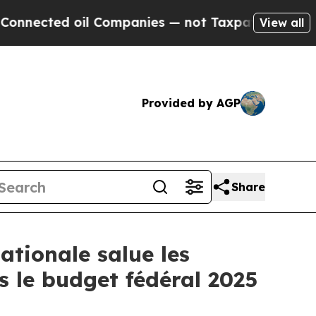
ted oil Companies — not Taxpayers — the Chance 
View all
Provided by AGP
Share
ationale salue les
s le budget fédéral 2025