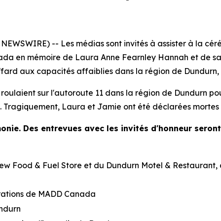
EWSWIRE) -- Les médias sont invités à assister à la cé
da en mémoire de Laura Anne Fearnley Hannah et de sa f
ffard aux capacités affaiblies dans la région de Dundurn
 roulaient sur l'autoroute 11 dans la région de Dundurn po
e. Tragiquement, Laura et Jamie ont été déclarées mortes s
monie. Des entrevues avec les invités d'honneur seron
w Food & Fuel Store et du Dundurn Motel & Restaurant, à 
rations de MADD Canada
undurn