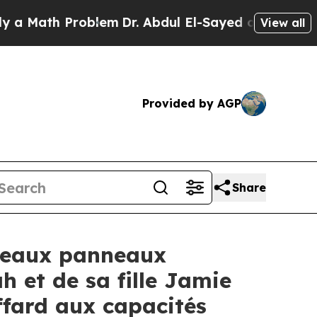
Math Problem
Dr. Abdul El-Sayed on Historic Michi
View all
Provided by AGP
Share
veaux panneaux
 et de sa fille Jamie
ffard aux capacités